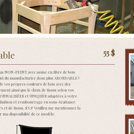
ras
/
Chaise 2320 (A) Érable
55 $
able
as NON-PEINT avec assise en fibre de bois
nt du manufacturier donc plus ABORDABLE !
e vos propres couleurs de bois avec des
nt ainsi que le choix de tissus selon vos
ERSONNALISÉES et UNIQUES adaptées à votre
 de finition et rembourrage en sous-traitance
s et de tissus. S.V.P Veuillez me mentionner la
er ma disponibilité de ce modèle.