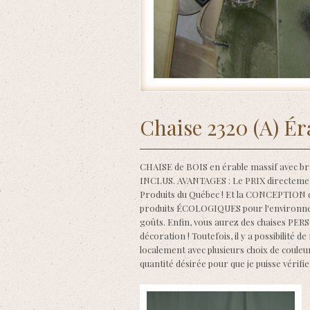
Accueil
/
Produits
/
Chaises en bois avec b
Chaise 2320 (A) Ér
CHAISE de BOIS en érable massif avec br
INCLUS. AVANTAGES : Le PRIX directeme
Produits du Québec ! Et la CONCEPTION d
produits ÉCOLOGIQUES pour l'environneme
goûts. Enfin, vous aurez des chaises P
décoration ! Toutefois, il y a possibilité
localement avec plusieurs choix de couleur
quantité désirée pour que je puisse vérifi