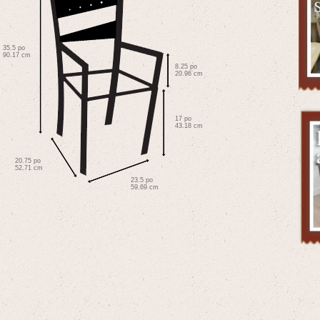
35.5 po
90.17 cm
8.25 po
20.96 cm
17 po
43.18 cm
20.75 po
52.71 cm
23.5 po
59.69 cm