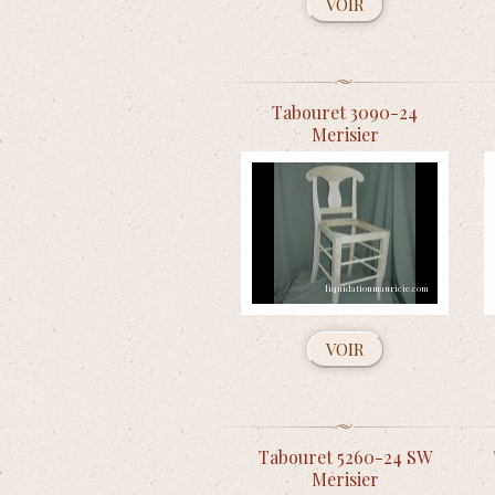
VOIR
Tabouret 3090-24
Merisier
VOIR
Tabouret 5260-24 SW
Merisier