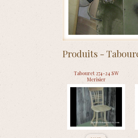
Accueil
/
Produits
/
Tabourets en bois
Produits - Taboure
Tabouret 274-24 SW
Merisier