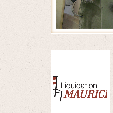
Accueil
/
Produits
/
Tabourets en bois
/