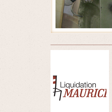
Accueil
/
Produits
/
Chaises en bois
/