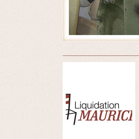
Accueil
/
Produits
/
Chaises en bois
/